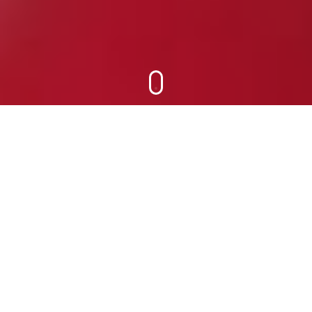
Accueil
Menu
princip
D
écouvrez
NOTRE RESTAURANT
✅
Réservez votre table en direct sur notre site !
Plus