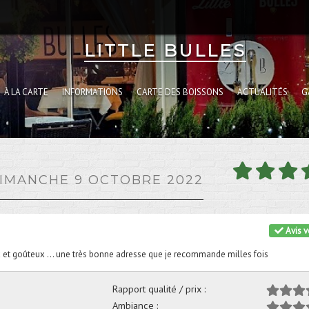
LITTLE BULLES
À LA CARTE
INFORMATIONS
CARTE DES BOISSONS
ACTUALITÉS
G
DIMANCHE 9 OCTOBRE 2022
Avis vé
ux et goûteux … une très bonne adresse que je recommande milles fois
Rapport qualité / prix :
Ambiance :