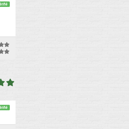
rifié
rifié