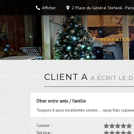
Afficher
2 Place du Général Stefanik
-
Paris
RÉSERVATION
ACCUEIL
CLIENT A
A ÉCRIT LE 
Dîner entre amis / famille
Toujours d aussi excellentes soirées … repas frais copie
Cuisine :
Service :