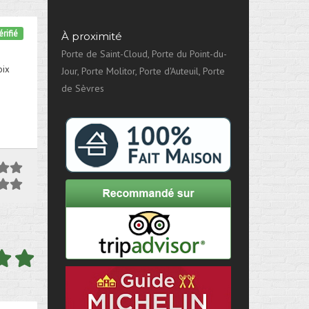
rifié
À proximité
Porte de Saint-Cloud, Porte du Point-du-
oix
Jour, Porte Molitor, Porte d'Auteuil, Porte
de Sèvres