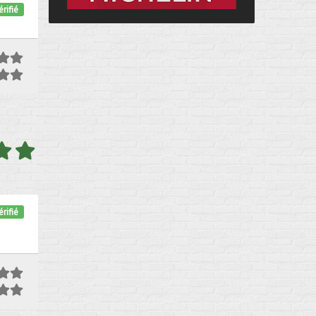
rifié
rifié