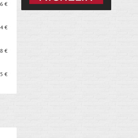
6 €
4 €
8 €
5 €