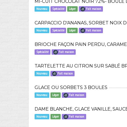
MI-CUIT CHOCOLAT NOIR 72%- BOULE 
Nouveau
Spécialité
Léger
Fait maison
CARPACCIO D'ANANAS, SORBET NOIX D
Nouveau
Spécialité
Léger
Fait maison
BRIOCHE FAÇON PAIN PERDU, CARAMEL
Spécialité
Fait maison
TARTELETTE AU CITRON SUR SABLÉ BR
Nouveau
Fait maison
GLACE OU SORBETS 3 BOULES
Nouveau
Léger
Fait maison
DAME BLANCHE, GLACE VANILLE, SAUC
Nouveau
Léger
Fait maison