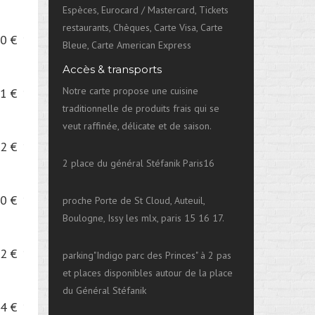
Espèces, Eurocard / Mastercard, Tickets
restaurants, Chèques, Carte Visa, Carte
0 €
Bleue, Carte American Express
Accès & transports
Notre carte propose une cuisine
1 €
traditionnelle de produits frais qui se
veut raffinée, délicate et de saison.
2 €
2 place du général Stéfanik Paris16
0 €
proche Porte de St Cloud, Auteuil,
Boulogne, Issy les mlx, paris 15 16 17.
2 €
parking"Indigo parc des Princes" à 2 pas
et places disponibles autour de la place
du Général Stéfanik
4 €