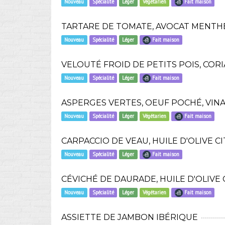
Nouveau
Spécialité
Léger
Végétarien
Fait maison
TARTARE DE TOMATE, AVOCAT MENTHE
Nouveau
Spécialité
Léger
Fait maison
VELOUTÉ FROID DE PETITS POIS, COR
Nouveau
Spécialité
Léger
Fait maison
ASPERGES VERTES, OEUF POCHÉ, VIN
Nouveau
Spécialité
Léger
Végétarien
Fait maison
CARPACCIO DE VEAU, HUILE D'OLIVE 
Nouveau
Spécialité
Léger
Fait maison
CÉVICHÉ DE DAURADE, HUILE D'OLIVE 
Nouveau
Spécialité
Léger
Végétarien
Fait maison
ASSIETTE DE JAMBON IBÉRIQUE