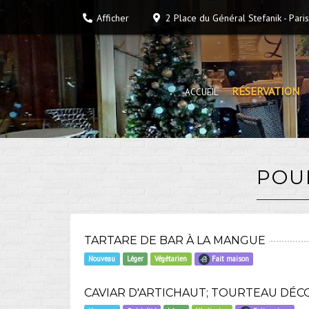
Afficher
2 Place du Général Stefanik
-
Paris
RÉSERVATION
ACCUEIL
POU
TARTARE DE BAR À LA MANGUE
Nouveau
Léger
Végétarien
Fait maison
CAVIAR D'ARTICHAUT; TOURTEAU DÉ